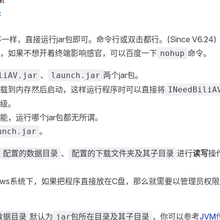
一样，直接运行jar包即可。命令行或双击都行。(Since V6.24)
，如果不想开着终端影响感官，可以百度一下
命令。
nohup
、
两个jar包。
liAV.jar
launch.jar
载到内存然后启动，这样运行程序时可以直接将
INeedBiliA
级。
能，运行哪个jar包都无所谓。
。
unch.jar
、
进行
读写
操
配置的数据目录
配置的下载文件夹及其子目录
dows系统下，如果把程序直接放在C盘，那么就需要以管理员权限
默认为
，你可以参考
JVM
数据目录
jar包所在目录及其子目录