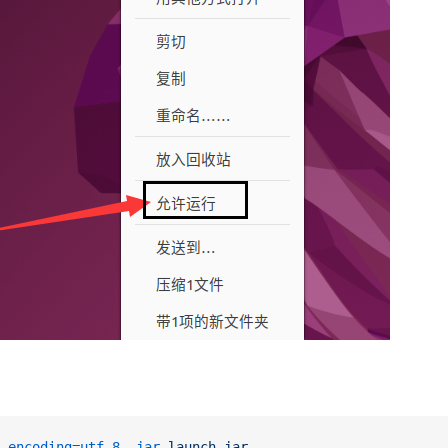
.encoding=utf-8
 -jar
 launch.jar